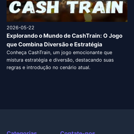
2026-05-22
Explorando o Mundo de CashTrain: O Jogo
que Combina Diversão e Estratégia
Conheça CashTrain, um jogo emocionante que
mistura estratégia e diversão, destacando suas
regras e introdução no cenário atual.
Categorias
Contate-nos