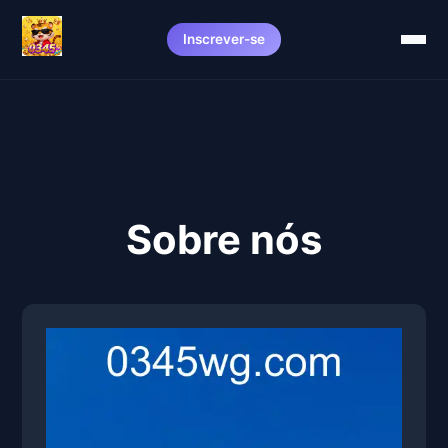
Inscrever-se
Sobre nós