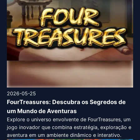
2026-05-25
FourTreasures: Descubra os Segredos de
um Mundo de Aventuras
Explore o universo envolvente de FourTreasures, um
jogo inovador que combina estratégia, exploração e
aventura em um ambiente dinâmico e interativo.