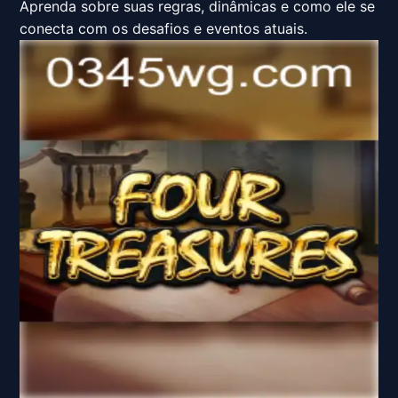
Aprenda sobre suas regras, dinâmicas e como ele se
conecta com os desafios e eventos atuais.