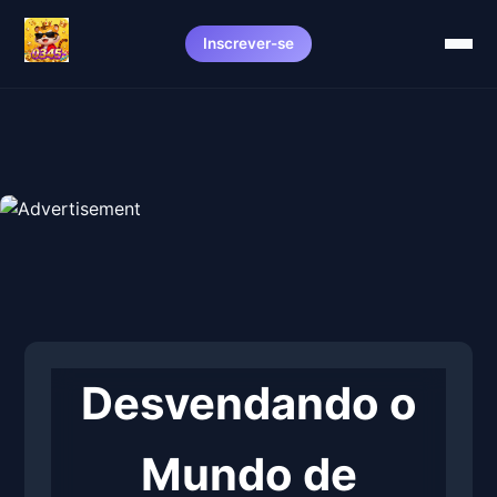
Inscrever-se
Desvendando o
Mundo de