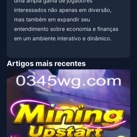
uma ampla gama de jogadores
interessados não apenas em diversão,
mas também em expandir seu
entendimento sobre economia e finanças
em um ambiente interativo e dinâmico.
Artigos mais recentes