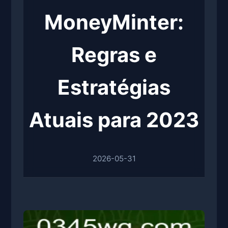
MoneyMinter:
Regras e
Estratégias
Atuais para 2023
2026-05-31