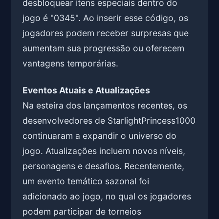
desbloquear itens especiais dentro do
jogo é "0345". Ao inserir esse código, os
jogadores podem receber surpresas que
aumentam sua progressão ou oferecem
vantagens temporárias.
Eventos Atuais e Atualizações
Na esteira dos lançamentos recentes, os
desenvolvedores de StarlightPrincess1000
continuaram a expandir o universo do
jogo. Atualizações incluem novos níveis,
personagens e desafios. Recentemente,
um evento temático sazonal foi
adicionado ao jogo, no qual os jogadores
podem participar de torneios