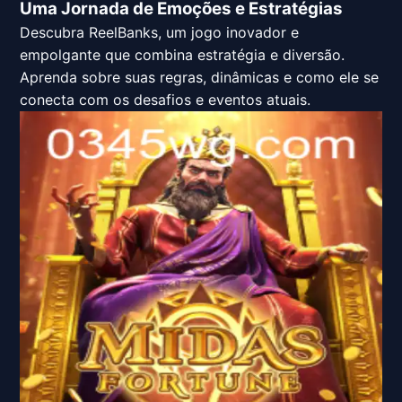
Uma Jornada de Emoções e Estratégias
Descubra ReelBanks, um jogo inovador e
empolgante que combina estratégia e diversão.
Aprenda sobre suas regras, dinâmicas e como ele se
conecta com os desafios e eventos atuais.